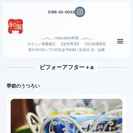
0186-42-0033
𓂃𓈒𓂂𓏸𓂂𓈒𓂃relaxation和屋𓂃𓈒𓂂𓏸𓂂𓈒𓂃
メニ
やさしい骨盤矯正 【女性専用】 1日2名様限定
受付10:00～17:00完全予約制 / 定休日 木・金曜
ビフォーアフター＋a
季節のうつろい