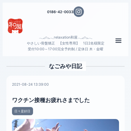
0186-42-0033
𓂃𓈒𓂂𓏸𓂂𓈒𓂃relaxation和屋𓂃𓈒𓂂𓏸𓂂𓈒𓂃
メニ
やさしい骨盤矯正 【女性専用】 1日2名様限定
受付10:00～17:00完全予約制 / 定休日 木・金曜
なごみや日記
2021-08-24 13:39:00
ワクチン接種お疲れさまでした
日々是好日