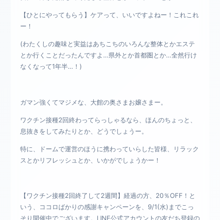
【ひとにやってもらう】ケアって、いいですよねー！これこれ
ー！
(わたくしの趣味と実益はあちこちのいろんな整体とかエステ
とか行くことだったんですよ…県外とか首都圏とか…全然行け
なくなって1年半…！)
ガマン強くてマジメな、大館の奥さまお嬢さまー。
ワクチン接種2回終わってらっしゃるなら、ほんのちょっと、
息抜きをしてみたりとか、どうでしょうー。
特に、ドームで運営のほうに携わっていらした皆様、リラック
スとかリフレッシュとか、いかがでしょうかー！
【ワクチン接種2回終了して2週間】経過の方、20％OFF！と
いう、ココロばかりの感謝キャンペーンを、9/1(水)までこっ
そり開催中でございます。LINE公式アカウントの友だち登録の