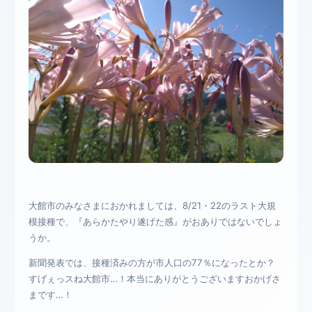
大館市のみなさまにおかれましては、8/21・22のラスト大規
模接種で、『あらかたやり遂げた感』がおありではないでしょ
うか。
新聞発表では、接種済みの方が市人口の77％になったとか？
すげぇっスね大館市…！本当にありがとうございますおかげさ
まです…！