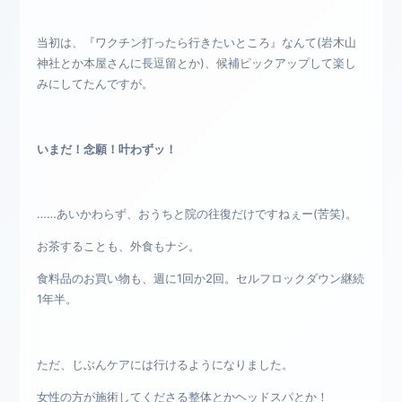
当初は、『ワクチン打ったら行きたいところ』なんて(岩木山
神社とか本屋さんに長逗留とか)、候補ピックアップして楽し
みにしてたんですが。
いまだ！念願！叶わずッ！
……あいかわらず、おうちと院の往復だけですねぇー(苦笑)。
お茶することも、外食もナシ。
食料品のお買い物も、週に1回か2回。セルフロックダウン継続
1年半。
ただ、じぶんケアには行けるようになりました。
女性の方が施術してくださる整体とかヘッドスパとか！