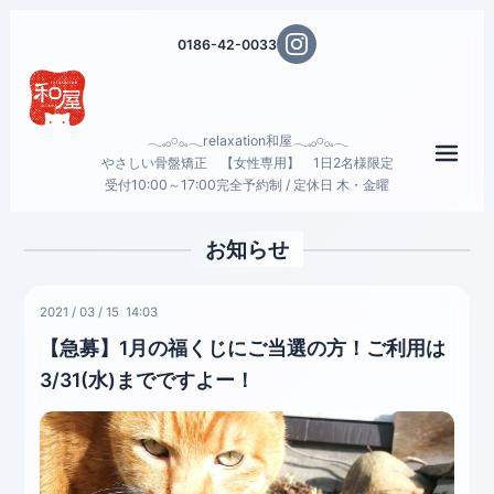
0186-42-0033
𓂃𓈒𓂂𓏸𓂂𓈒𓂃relaxation和屋𓂃𓈒𓂂𓏸𓂂𓈒𓂃
メニ
やさしい骨盤矯正 【女性専用】 1日2名様限定
受付10:00～17:00完全予約制 / 定休日 木・金曜
お知らせ
2021
/
03
/
15 14:03
【急募】1月の福くじにご当選の方！ご利用は
3/31(水)までですよー！