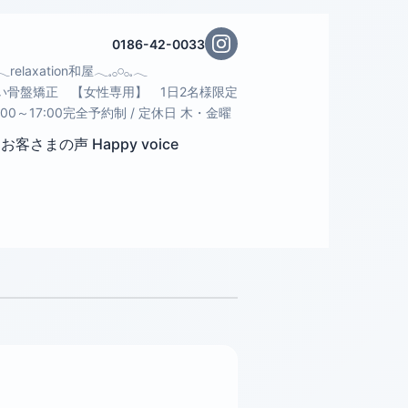
0186-42-0033
𓈒𓂃relaxation和屋𓂃𓈒𓂂𓏸𓂂𓈒𓂃
い骨盤矯正 【女性専用】 1日2名様限定
:00～17:00完全予約制 / 定休日 木・金曜
お客さまの声 Happy voice