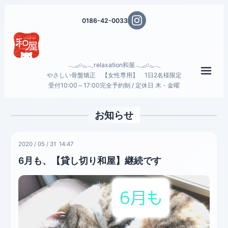
0186-42-0033
𓂃𓈒𓂂𓏸𓂂𓈒𓂃relaxation和屋𓂃𓈒𓂂𓏸𓂂𓈒𓂃
メニ
やさしい骨盤矯正 【女性専用】 1日2名様限定
受付10:00～17:00完全予約制 / 定休日 木・金曜
お知らせ
2020
/
05
/
31 14:47
6月も、【貸し切り和屋】継続です