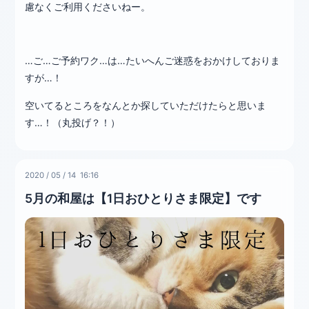
慮なくご利用くださいねー。
…ご…ご予約ワク…は…たいへんご迷惑をおかけしておりま
すが…！
空いてるところをなんとか探していただけたらと思いま
す…！（丸投げ？！）
2020
/
05
/
14 16:16
5月の和屋は【1日おひとりさま限定】です