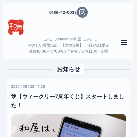
0186-42-0033
𓂃𓈒𓂂𓏸𓂂𓈒𓂃relaxation和屋𓂃𓈒𓂂𓏸𓂂𓈒𓂃
メニ
やさしい骨盤矯正 【女性専用】 1日2名様限定
受付10:00～17:00完全予約制 / 定休日 木・金曜
お知らせ
2020
/
06
/
28 17:25
🎊【ウィークリー7周年くじ】スタートしまし
た！