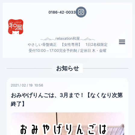
0186-42-0033
𓂃𓈒𓂂𓏸𓂂𓈒𓂃relaxation和屋𓂃𓈒𓂂𓏸𓂂𓈒𓂃
メニ
やさしい骨盤矯正 【女性専用】 1日2名様限定
受付10:00～17:00完全予約制 / 定休日 木・金曜
お知らせ
2021
/
02
/
19 10:56
おみやげりんごは、3月まで！【なくなり次第
終了】