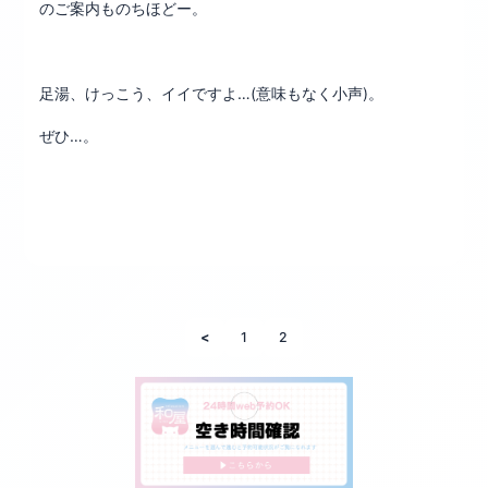
のご案内ものちほどー。
足湯、けっこう、イイですよ…(意味もなく小声)。
ぜひ…。
<
1
2