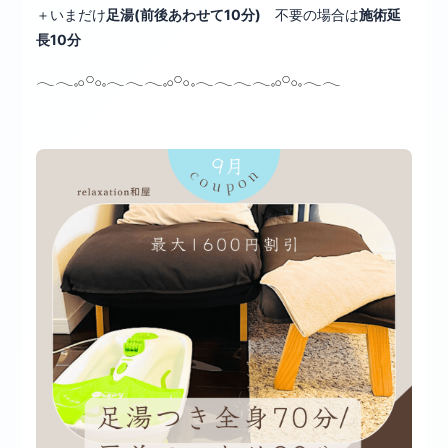
＋いまだけ
足湯(前後あわせて10分)
不要の場合は
施術延
長10分
𓂃𓂃𓈒𓂂𓏸𓂂𓈒𓂃𓂃𓂃𓈒𓂂𓏸𓂂𓈒𓂃𓂃𓂃𓂃𓈒𓂂𓏸𓂂𓈒𓂃𓂃