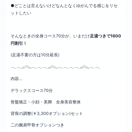
●どことは言えないけどなんとなくゆがんでる感じをリセ
ットしたい
そんなときの全身コース70分が、いまだけ
足湯つきで1600
円割引！
(足湯不要の方は10分延長)
𓂃𓂃𓈒𓂂𓏸𓂂𓈒𓂃𓂃𓂃𓈒𓂂𓏸𓂂𓈒𓂃𓂃𓂃𓂃𓈒𓂂𓏸𓂂𓈒𓂃𓂃
内容…
デラックスコース70分
骨盤矯正・小顔・美脚 全身美容整体
背骨の調整(￥3,300オプション)セット
二の腕肩甲骨オプションつき