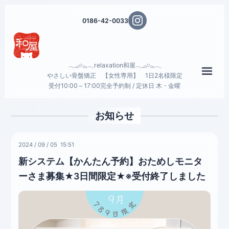
0186-42-0033
𓂃𓈒𓂂𓏸𓂂𓈒𓂃relaxation和屋𓂃𓈒𓂂𓏸𓂂𓈒𓂃
メニ
やさしい骨盤矯正 【女性専用】 1日2名様限定
受付10:00～17:00完全予約制 / 定休日 木・金曜
お知らせ
2024
/
09
/
05 15:51
新システム【かんたん予約】おためしモニタ
ーさま募集★3日間限定★※受付終了しました