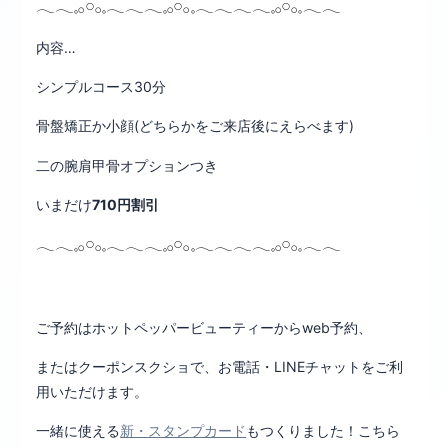
𓂃𓂃𓈒𓂂𓏸𓂂𓈒𓂃𓂃𓂃𓈒𓂂𓏸𓂂𓈒𓂃𓂃𓂃𓂃𓈒𓂂𓏸𓂂𓈒𓂃𓂃
内容…
シンプルコース30分
骨盤矯正か小顔(どちらかをご来店後にえらべます)
二の腕肩甲骨オプションつき
いまだけ
710円割引
𓂃𓂃𓈒𓂂𓏸𓂂𓈒𓂃𓂃𓂃𓈒𓂂𓏸𓂂𓈒𓂃𓂃𓂃𓂃𓈒𓂂𓏸𓂂𓈒𓂃𓂃
ご予約はホットペッパービューティーからweb予約、
またはクーポンスクショで、お電話・LINEチャットをご利
用いただけます。
一緒に使える
新・スタンプカード
もつくりました！こちら