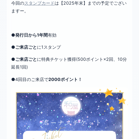
今回の
スタンプカード
は【2025年末】までの予定でござい
ますー。
●
発行日から1年間
有効
●
ご来店ごと
に1スタンプ
●
ご来店ごと
に特典チケット獲得(500ポイント×2回、10分
延長1回)
●4回目のご来店で
2000ポイント！