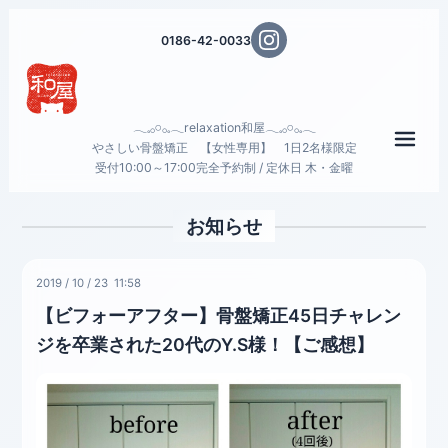
0186-42-0033
𓂃𓈒𓂂𓏸𓂂𓈒𓂃relaxation和屋𓂃𓈒𓂂𓏸𓂂𓈒𓂃
メニ
やさしい骨盤矯正 【女性専用】 1日2名様限定
受付10:00～17:00完全予約制 / 定休日 木・金曜
お知らせ
2019
/
10
/
23 11:58
【ビフォーアフター】骨盤矯正45日チャレン
ジを卒業された20代のY.S様！【ご感想】