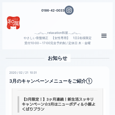
0186-42-0033
𓂃𓈒𓂂𓏸𓂂𓈒𓂃relaxation和屋𓂃𓈒𓂂𓏸𓂂𓈒𓂃
メニ
やさしい骨盤矯正 【女性専用】 1日2名様限定
受付10:00～17:00完全予約制 / 定休日 木・金曜
お知らせ
2020
/
02
/
21 10:31
3月のキャンペーンメニューをご紹介①