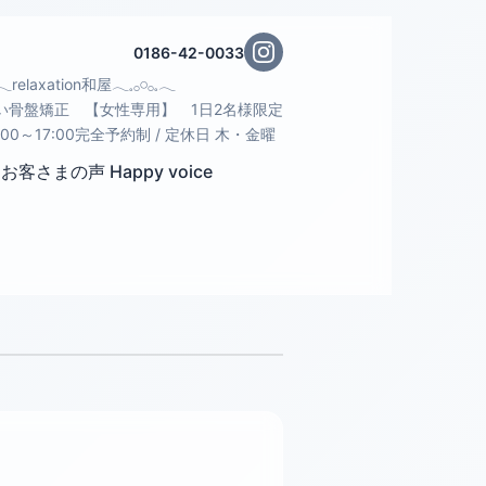
0186-42-0033
𓈒𓂃relaxation和屋𓂃𓈒𓂂𓏸𓂂𓈒𓂃
い骨盤矯正 【女性専用】 1日2名様限定
:00～17:00完全予約制 / 定休日 木・金曜
お客さまの声 Happy voice