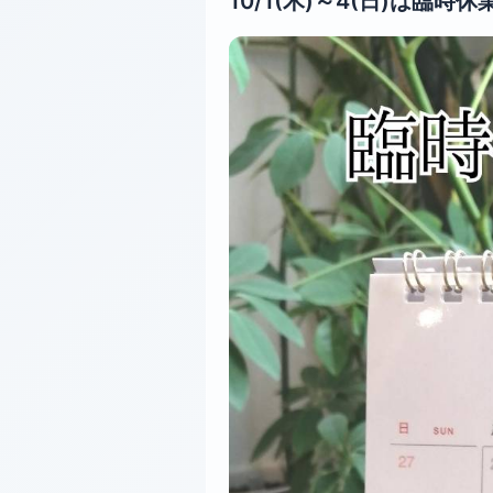
10/1(木)～4(日)は臨時