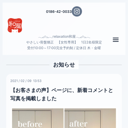
0186-42-0033
𓂃𓈒𓂂𓏸𓂂𓈒𓂃relaxation和屋𓂃𓈒𓂂𓏸𓂂𓈒𓂃
メニ
やさしい骨盤矯正 【女性専用】 1日2名様限定
受付10:00～17:00完全予約制 / 定休日 木・金曜
お知らせ
2021
/
02
/
09 13:53
【お客さまの声】ページに、新着コメントと
写真を掲載しました