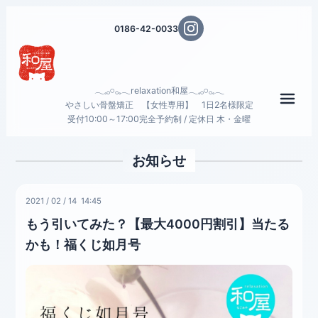
0186-42-0033
𓂃𓈒𓂂𓏸𓂂𓈒𓂃relaxation和屋𓂃𓈒𓂂𓏸𓂂𓈒𓂃
メニ
やさしい骨盤矯正 【女性専用】 1日2名様限定
受付10:00～17:00完全予約制 / 定休日 木・金曜
お知らせ
2021
/
02
/
14 14:45
もう引いてみた？【最大4000円割引】当たる
かも！福くじ如月号