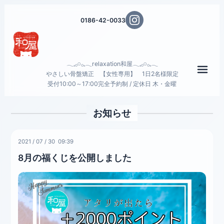
0186-42-0033
𓂃𓈒𓂂𓏸𓂂𓈒𓂃relaxation和屋𓂃𓈒𓂂𓏸𓂂𓈒𓂃
メニ
やさしい骨盤矯正 【女性専用】 1日2名様限定
受付10:00～17:00完全予約制 / 定休日 木・金曜
お知らせ
2021
/
07
/
30 09:39
8月の福くじを公開しました