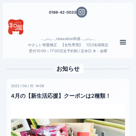
0186-42-0033
𓂃𓈒𓂂𓏸𓂂𓈒𓂃relaxation和屋𓂃𓈒𓂂𓏸𓂂𓈒𓂃
メニ
やさしい骨盤矯正 【女性専用】 1日2名様限定
受付10:00～17:00完全予約制 / 定休日 木・金曜
お知らせ
2022
/
04
/
10 14:09
4月の【新生活応援】クーポンは2種類！