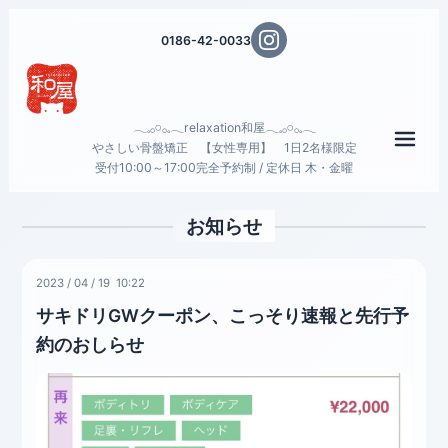
0186-42-0033
𓂃𓈒𓂂𓏸𓂂𓈒𓂃relaxation和屋𓂃𓈒𓂂𓏸𓂂𓈒𓂃
メニ
やさしい骨盤矯正 【女性専用】 1日2名様限定
受付10:00～17:00完全予約制 / 定休日 木・金曜
お知らせ
2023
/
04
/
19 10:22
サキドリGWクーポン、こっそり速報と先行予
約のおしらせ