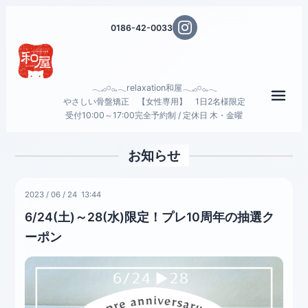
0186-42-0033
𓂃𓈒𓂂𓏸𓂂𓈒𓂃relaxation和屋𓂃𓈒𓂂𓏸𓂂𓈒𓂃
メニ
やさしい骨盤矯正 【女性専用】 1日2名様限定
受付10:00～17:00完全予約制 / 定休日 木・金曜
お知らせ
2023
/
06
/
24 13:44
6/24(土)～28(水)限定！プレ10周年の抽選ク
ーポン