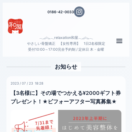
0186-42-0033
𓂃𓈒𓂂𓏸𓂂𓈒𓂃relaxation和屋𓂃𓈒𓂂𓏸𓂂𓈒𓂃
メニ
やさしい骨盤矯正 【女性専用】 1日2名様限定
受付10:00～17:00完全予約制 / 定休日 木・金曜
お知らせ
2023
/
07
/
23 18:28
【3名様に】その場でつかえる¥2000ギフト券
プレゼント！★ビフォーアフター写真募集★