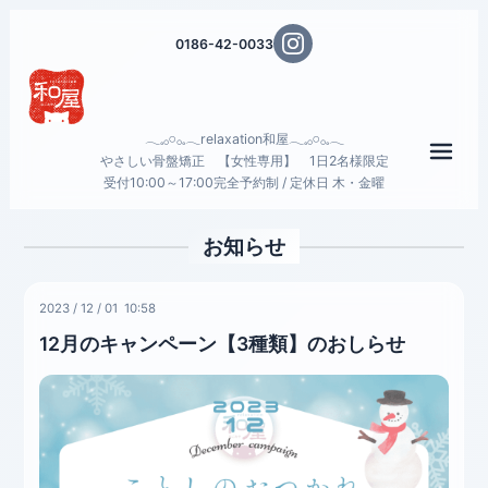
0186-42-0033
𓂃𓈒𓂂𓏸𓂂𓈒𓂃relaxation和屋𓂃𓈒𓂂𓏸𓂂𓈒𓂃
メニ
やさしい骨盤矯正 【女性専用】 1日2名様限定
受付10:00～17:00完全予約制 / 定休日 木・金曜
お知らせ
2023
/
12
/
01 10:58
12月のキャンペーン【3種類】のおしらせ