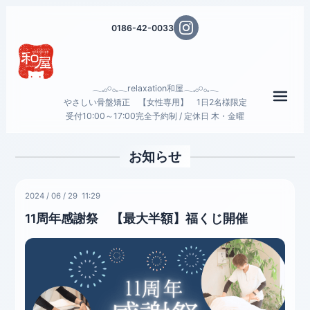
0186-42-0033
𓂃𓈒𓂂𓏸𓂂𓈒𓂃relaxation和屋𓂃𓈒𓂂𓏸𓂂𓈒𓂃
メニ
やさしい骨盤矯正 【女性専用】 1日2名様限定
受付10:00～17:00完全予約制 / 定休日 木・金曜
お知らせ
2024
/
06
/
29 11:29
11周年感謝祭 【最大半額】福くじ開催