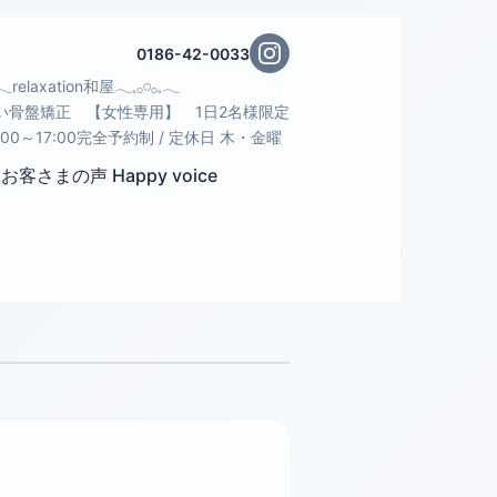
0186-42-0033
𓈒𓂃relaxation和屋𓂃𓈒𓂂𓏸𓂂𓈒𓂃
い骨盤矯正 【女性専用】 1日2名様限定
:00～17:00完全予約制 / 定休日 木・金曜
お客さまの声 Happy voice