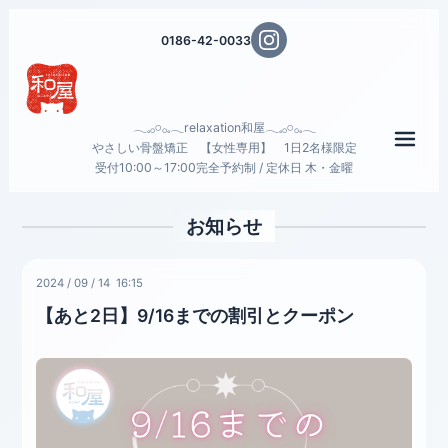
0186-42-0033
𓂃𓈒𓂂𓏸𓂂𓈒𓂃relaxation和屋𓂃𓈒𓂂𓏸𓂂𓈒𓂃
メニ
やさしい骨盤矯正 【女性専用】 1日2名様限定
受付10:00～17:00完全予約制 / 定休日 木・金曜
お知らせ
2024
/
09
/
14 16:15
【あと2日】9/16までの割引とクーポン