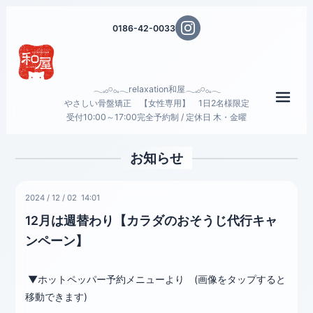
0186-42-0033
𓂃𓈒𓂂𓏸𓂂𓈒𓂃relaxation和屋𓂃𓈒𓂂𓏸𓂂𓈒𓂃
メニ
やさしい骨盤矯正 【女性専用】 1日2名様限定
受付10:00～17:00完全予約制 / 定休日 木・金曜
お知らせ
2024
/
12
/
02 14:01
12月は週替わり【カラダのおそうじ代行キャ
ンペーン】
▼ホットペッパー予約メニューより (画像をタップすると
移動できます)