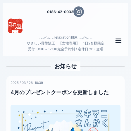
0186-42-0033
𓂃𓈒𓂂𓏸𓂂𓈒𓂃relaxation和屋𓂃𓈒𓂂𓏸𓂂𓈒𓂃
メニ
やさしい骨盤矯正 【女性専用】 1日2名様限定
受付10:00～17:00完全予約制 / 定休日 木・金曜
お知らせ
2025
/
03
/
26 10:39
4月のプレゼントクーポンを更新しました