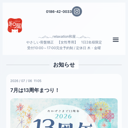
0186-42-0033
𓂃𓈒𓂂𓏸𓂂𓈒𓂃relaxation和屋𓂃𓈒𓂂𓏸𓂂𓈒𓂃
メニ
やさしい骨盤矯正 【女性専用】 1日2名様限定
受付10:00～17:00完全予約制 / 定休日 木・金曜
お知らせ
2026
/
07
/
06 11:05
7月は13周年まつり！